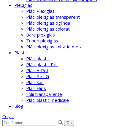
Plexiglas
Plăci Plexiglas
Plăci plexiglas transparent
Plăci plexiglas oglinda
Plăci plexiglas colorat
Bare plexiglas
Tuburi plexiglas
Plăci plexiglas imitatie metal
Plastic
Plăci plastic
Plăci plastic Pet
Plăci A-Pet
Plăci Pet-G
Plăci San
Plăci Hips
Folii transparente
Plăci plastic medicale
Blog
Coș
…