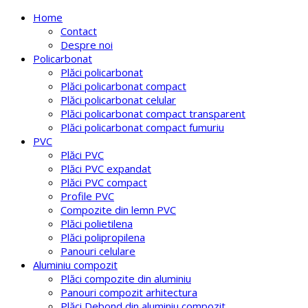
Home
Contact
Despre noi
Policarbonat
Plăci policarbonat
Plăci policarbonat compact
Plăci policarbonat celular
Plăci policarbonat compact transparent
Plăci policarbonat compact fumuriu
PVC
Plăci PVC
Plăci PVC expandat
Plăci PVC compact
Profile PVC
Compozite din lemn PVC
Plăci polietilena
Plăci polipropilena
Panouri celulare
Aluminiu compozit
Plăci compozite din aluminiu
Panouri compozit arhitectura
Plăci Debond din aluminiu compozit